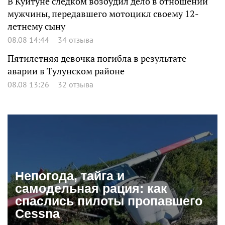
В Куйтуне следком возбудил дело в отношении
мужчины, передавшего мотоцикл своему 12-
летнему сыну
08.08 14:44
34 отзыва
Пятилетняя девочка погибла в результате
аварии в Тулунском районе
08.08 13:26
32 отзыва
Непогода, тайга и
самодельная рация: как
спаслись пилоты пропавшего
Cessna