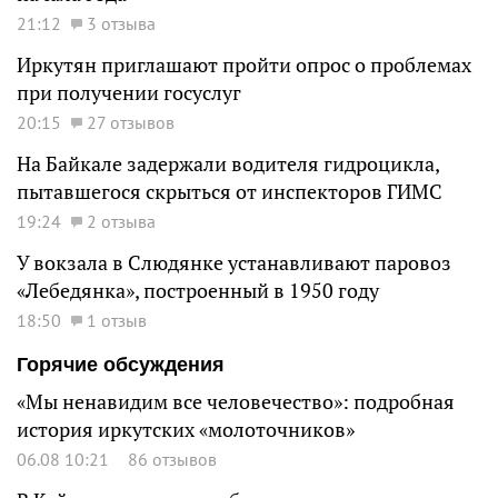
21:12
3 отзыва
Иркутян приглашают пройти опрос о проблемах
при получении госуслуг
20:15
27 отзывов
На Байкале задержали водителя гидроцикла,
пытавшегося скрыться от инспекторов ГИМС
19:24
2 отзыва
У вокзала в Слюдянке устанавливают паровоз
«Лебедянка», построенный в 1950 году
18:50
1 отзыв
Горячие обсуждения
«Мы ненавидим все человечество»: подробная
история иркутских «молоточников»
06.08 10:21
86 отзывов