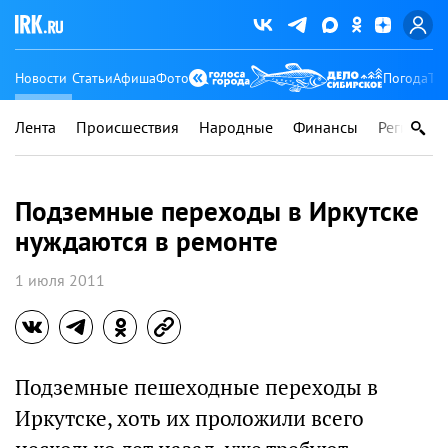
Новости
Статьи
Афиша
Фото
Погода
Ту
Лента
Происшествия
Народные
Финансы
Регионы
Подземные переходы в Иркутске
нуждаются в ремонте
1 июля 2011
Подземные пешеходные переходы в
Иркутске, хоть их проложили всего