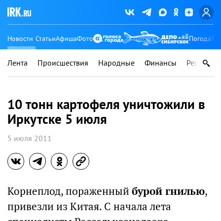
Новости
Статьи
Афиша
Фото
Погода
Ту
Лента
Происшествия
Народные
Финансы
Регионы
10 тонн картофеля уничтожили в
Иркутске 5 июля
5 июля 2011
Корнеплод, пораженный
бурой гнилью
,
привезли из Китая. С начала лета