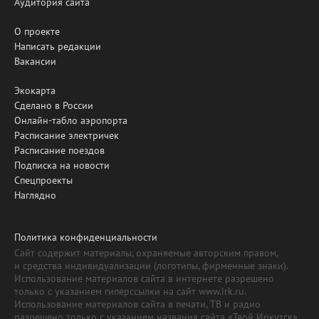
Аудитория сайта
О проекте
Написать редакции
Вакансии
Экокарта
Сделано в России
Онлайн-табло аэропорта
Расписание электричек
Расписание поездов
Подписка на новости
Спецпроекты
Наглядно
Политика конфиденциальности
Сайт содержит материалы, охраняемые авторским правом,
и средства индивидуализации (логотипы, фирменные знаки).
Использование материалов сайта в интернете разрешено
только с указанием гиперссылки на сайт www.irk.ru.
Использование материалов сайта в печати, ТВ и радио
разрешено только с указанием названия сайта «Твой Иркутск».