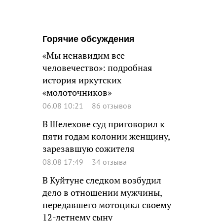
Горячие обсуждения
«Мы ненавидим все
человечество»: подробная
история иркутских
«молоточников»
06.08 10:21
86 отзывов
В Шелехове суд приговорил к
пяти годам колонии женщину,
зарезавшую сожителя
08.08 17:49
34 отзыва
В Куйтуне следком возбудил
дело в отношении мужчины,
передавшего мотоцикл своему
12-летнему сыну