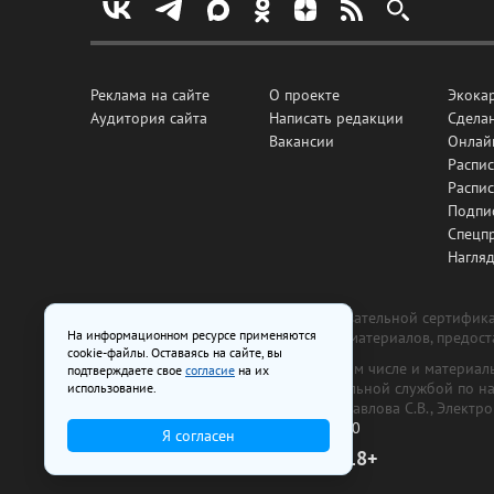
Реклама на сайте
О проекте
Экока
Аудитория сайта
Написать редакции
Сделан
Вакансии
Онлай
Распис
Распи
Подпи
Спецп
Нагля
Все рекламные товары подлежат обязательной сертификац
На информационном ресурсе применяются
изготовлена и размещена на основе материалов, предос
cookie-файлы. Оставаясь на сайте, вы
На сайте www.irk.ru размещаются в том числе и материа
подтверждаете свое
согласие
на их
от 29 октября 2018 г., выдан Федеральной службой по 
использование.
ООО «Ирк.ру». Главный редактор — Павлова С.В., Электр
Телефон редакции:
+7 (3952) 48-88-50
Я согласен
18+
© 2003–2026 IRK.ru Твой Иркутск