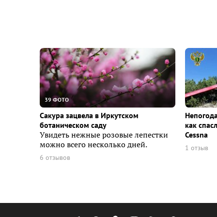
39 ФОТО
Сакура зацвела в Иркутском
Непогода
ботаническом саду
как спас
Увидеть нежные розовые лепестки
Cessna
можно всего несколько дней.
1 отзыв
6 отзывов