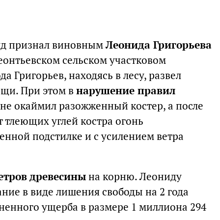
уд признал виновным
Леонида Григорьева
еонтьевском сельском участковом
да Григорьев, находясь в лесу, развел
ищи. При этом в
нарушение правил
не окаймил разожженный костер, а после
т тлеющих углей костра огонь
енной подстилке и с усилением ветра
етров древесины
на корню. Леониду
ние в виде лишения свободы на 2 года
ненного ущерба в размере 1 миллиона 294