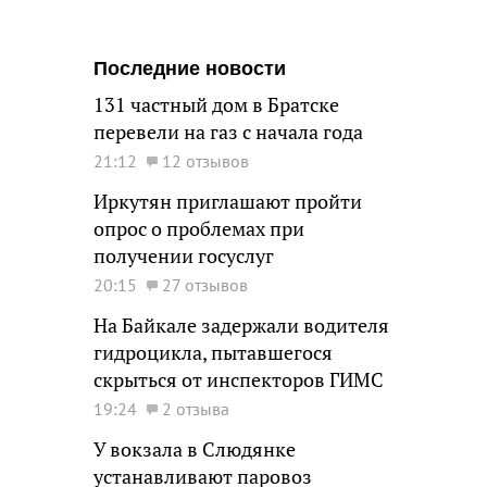
Последние новости
131 частный дом в Братске
перевели на газ с начала года
21:12
12 отзывов
Иркутян приглашают пройти
опрос о проблемах при
получении госуслуг
20:15
27 отзывов
На Байкале задержали водителя
гидроцикла, пытавшегося
скрыться от инспекторов ГИМС
19:24
2 отзыва
У вокзала в Слюдянке
устанавливают паровоз