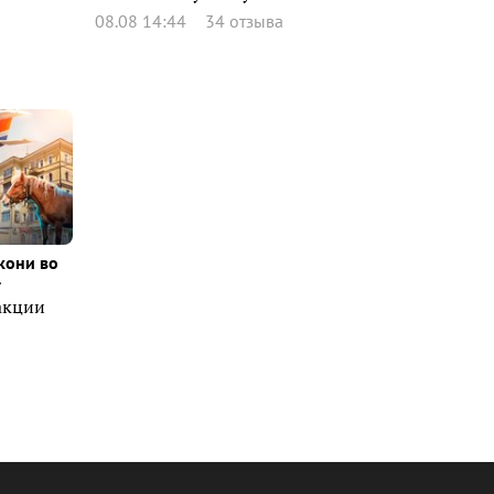
08.08 14:44
34 отзыва
кони во
т
акции