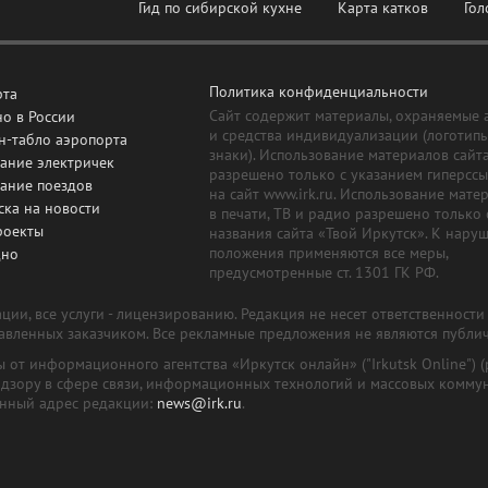
Гид по сибирской кухне
Карта катков
Гол
Политика конфиденциальности
рта
Сайт содержит материалы, охраняемые 
о в России
и средства индивидуализации (логотип
н-табло аэропорта
знаки). Использование материалов сайт
ание электричек
разрешено только с указанием гиперсс
сание поездов
на сайт www.irk.ru. Использование мате
ска на новости
в печати, ТВ и радио разрешено только 
роекты
названия сайта «Твой Иркутск». К нару
положения применяются все меры,
дно
предусмотренные ст. 1301 ГК РФ.
ии, все услуги - лицензированию. Редакция не несет ответственност
тавленных заказчиком. Все рекламные предложения не являются публи
лы от информационного агентства «Иркутск онлайн» ("Irkutsk Online
надзору в сфере связи, информационных технологий и массовых комму
онный адрес редакции:
news@irk.ru
.