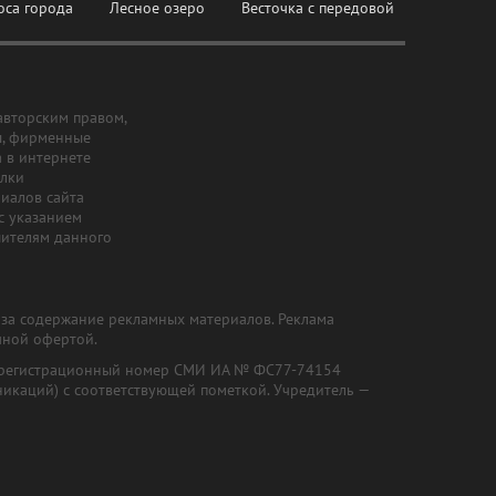
оса города
Лесное озеро
Весточка с передовой
авторским правом,
ы, фирменные
а в интернете
ылки
риалов сайта
с указанием
шителям данного
и за содержание рекламных материалов. Реклама
чной офертой.
") (регистрационный номер СМИ ИА № ФС77-74154
никаций) с соответствующей пометкой. Учредитель —