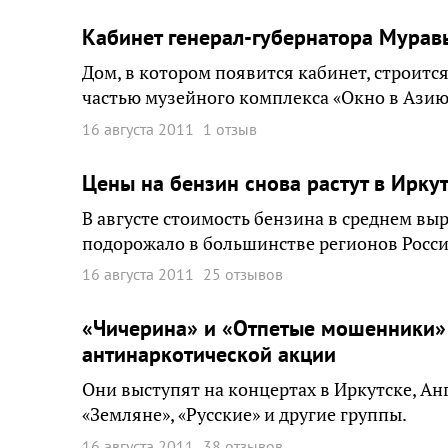
Кабинет генерал-губернатора Мурав
Дом, в котором появится кабинет, строитс
частью музейного комплекса «Окно в Азию
16 августа 2011
1 отзыв
Цены на бензин снова растут в Ирку
В августе стоимость бензина в среднем выр
подорожало в большинстве регионов Росси
16 августа 2011
25 отзывов
«Чичерина» и «Отпетые мошенники» 
антинаркотической акции
Они выступят на концертах в Иркутске, Ан
«Земляне», «Русские» и другие группы.
16 августа 2011
38 отзывов