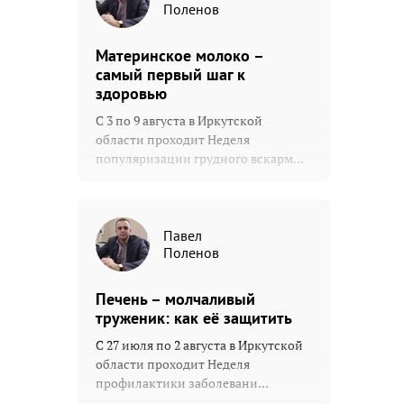
Поленов
Материнское молоко –
самый первый шаг к
здоровью
С 3 по 9 августа в Иркутской
области проходит Неделя
популяризации грудного вскарм...
Павел
Поленов
Печень – молчаливый
труженик: как её защитить
С 27 июля по 2 августа в Иркутской
области проходит Неделя
профилактики заболевани...