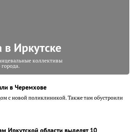
 в Иркутске
танцевальные коллективы
 города.
или в Черемхове
ом с новой поликлиникой. Также там обустроили
м Иркутской области выделят 10