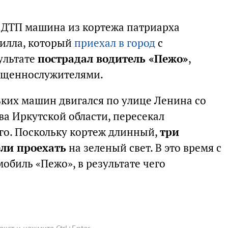
в ДТП машина из кортежа патриарха
рилла, который
приехал в город
с
ультате
пострадал водитель «Пежо»
,
вященнослужителями.
ьких машин двигался по улице Ленина со
а Иркутской области, пересекал
ого. Поскольку кортеж длинный,
три
ли проехать
на зеленый свет. В это время с
обиль «Пежо», в результате чего