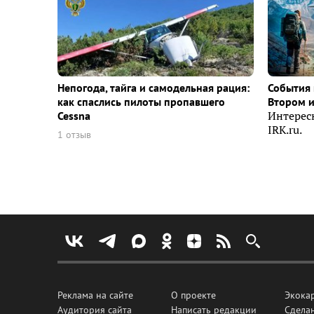
Непогода, тайга и самодельная рация:
События 
как спаслись пилоты пропавшего
Втором 
Cessna
Интерес
IRK.ru.
1 отзыв
Реклама на сайте
О проекте
Экока
Аудитория сайта
Написать редакции
Сделан