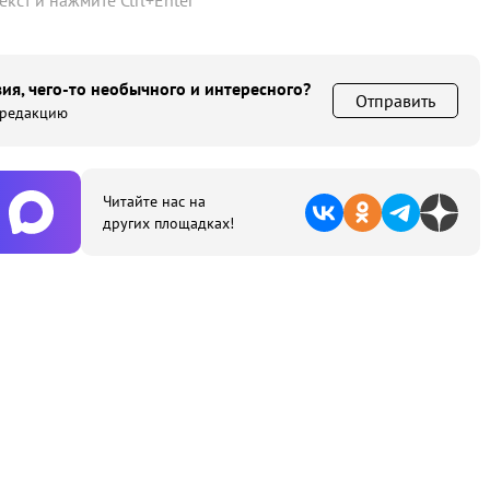
текст и нажмите
Ctrl
+
Enter
ия, чего-то необычного и интересного?
Отправить
 редакцию
Читайте нас на
других площадках!