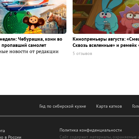
недели: Чебурашка, кони во
Кинопремьеры августа: «Сме
и пропавший самолет
Сквозь вселенные» и ремейк 
ные новости от редакции
5 отзывов
Гид по сибирской кухне
Карта катков
Гол
Политика конфиденциальности
рта
Сайт содержит материалы, охраняемые 
о в России