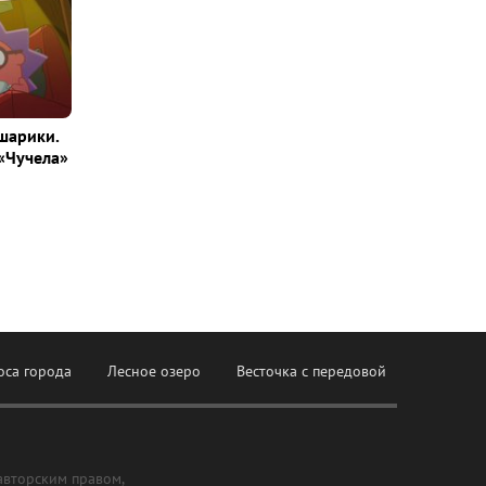
шарики.
«Чучела»
оса города
Лесное озеро
Весточка с передовой
авторским правом,