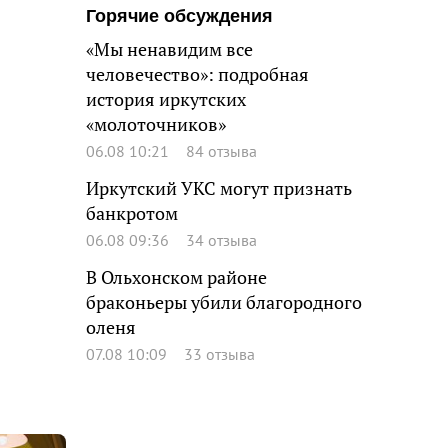
Горячие обсуждения
«Мы ненавидим все
человечество»: подробная
история иркутских
«молоточников»
06.08 10:21
84 отзыва
Иркутский УКС могут признать
банкротом
06.08 09:36
34 отзыва
В Ольхонском районе
браконьеры убили благородного
оленя
07.08 10:09
33 отзыва