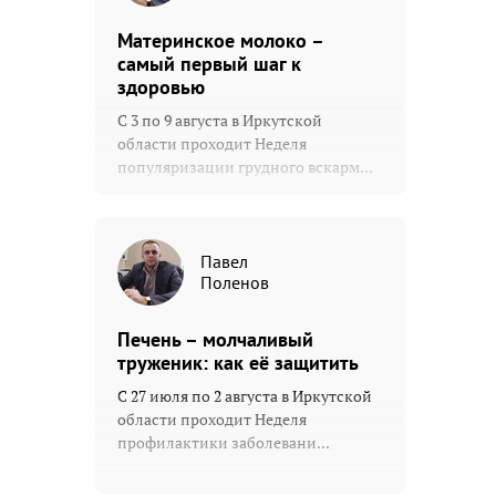
Материнское молоко –
самый первый шаг к
здоровью
С 3 по 9 августа в Иркутской
области проходит Неделя
популяризации грудного вскарм...
Павел
Поленов
Печень – молчаливый
труженик: как её защитить
С 27 июля по 2 августа в Иркутской
области проходит Неделя
профилактики заболевани...