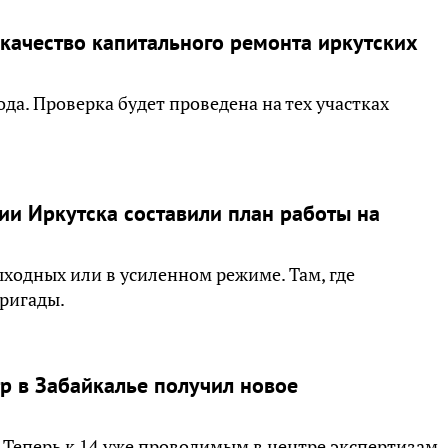
качество капитального ремонта иркутских
ода. Проверка будет проведена на тех участках
и Иркутска составили план работы на
ходных или в усиленном режиме. Там, где
ригады.
р в Забайкалье получил новое
. Теперь к 14 уже проводимым в центре экспертизам