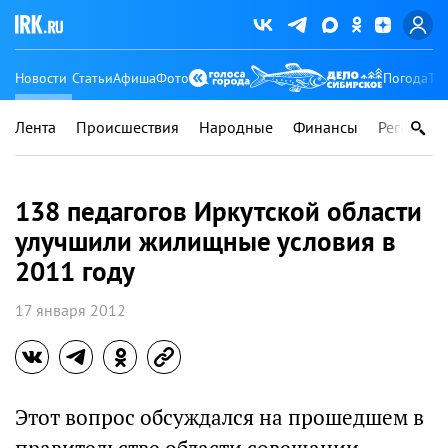
Новости
Статьи
Афиша
Фото
Погода
Ту
Лента
Происшествия
Народные
Финансы
Регионы
138 педагогов Иркутской области
улучшили жилищные условия в
2011 году
17 января 2012
Этот вопрос обсуждался на прошедшем в