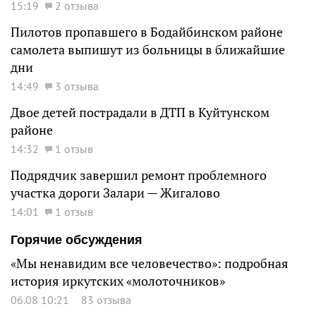
15:19
2 отзыва
Пилотов пропавшего в Бодайбинском районе
самолета выпишут из больницы в ближайшие
дни
14:49
3 отзыва
Двое детей пострадали в ДТП в Куйтунском
районе
14:32
1 отзыв
Подрядчик завершил ремонт проблемного
участка дороги Залари — Жигалово
14:01
1 отзыв
Горячие обсуждения
«Мы ненавидим все человечество»: подробная
история иркутских «молоточников»
06.08 10:21
83 отзыва