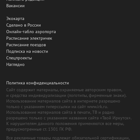
Вакансии
Экокарта
Сделано в России
Онлайн-табло аэропорта
Расписание электричек
Расписание поездов
Подписка на новости
Спецпроекты
Наглядно
Политика конфиденциальности
Сайт содержит материалы, охраняемые авторским правом,
и средства индивидуализации (логотипы, фирменные знаки).
Использование материалов сайта в интернете разрешено
только с указанием гиперссылки на сайт www.irk.ru.
Использование материалов сайта в печати, ТВ и радио
разрешено только с указанием названия сайта «Твой Иркутск».
К нарушителям данного положения применяются все меры,
предусмотренные ст. 1301 ГК РФ.
Все рекламные товары подлежат обязательной сертификации,