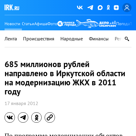
Новости
Статьи
Афиша
Фото
Погода
Ту
Лента
Происшествия
Народные
Финансы
Регионы
685 миллионов рублей
направлено в Иркутской области
на модернизацию ЖКХ в 2011
году
17 января 2012
По программе модернизации объектов