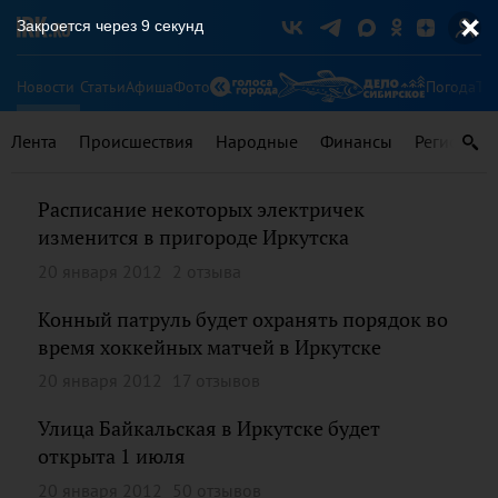
Закроется через
8
секунд
Новости
Статьи
Афиша
Фото
Погода
Ту
Лента
Происшествия
Народные
Финансы
Регионы
Расписание некоторых электричек
изменится в пригороде Иркутска
20 января 2012
2 отзыва
Конный патруль будет охранять порядок во
время хоккейных матчей в Иркутске
20 января 2012
17 отзывов
Улица Байкальская в Иркутске будет
открыта 1 июля
20 января 2012
50 отзывов