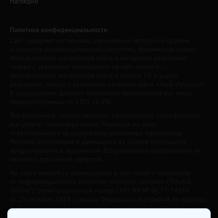
Наглядно
Политика конфиденциальности
Сайт содержит материалы, охраняемые авторским правом,
и средства индивидуализации (логотипы, фирменные знаки).
Использование материалов сайта в интернете разрешено
только с указанием гиперссылки на сайт www.irk.ru.
Использование материалов сайта в печати, ТВ и радио
разрешено только с указанием названия сайта «Твой Иркутск».
К нарушителям данного положения применяются все меры,
предусмотренные ст. 1301 ГК РФ.
Все рекламные товары подлежат обязательной сертификации,
все услуги - лицензированию. Редакция не несет
ответственности за содержание рекламных материалов.
Реклама изготовлена и размещена на основе материалов,
предоставленных заказчиком. Все рекламные предложения не
являются публичной офертой.
На сайте www.irk.ru размещаются в том числе и материалы
от информационного агентства «Иркутск онлайн» ("Irkutsk
Online") (регистрационный номер СМИ ИА № ФС77-74154
от 29 октября 2018 г., выдан Федеральной службой по надзору
в сфере связи, информационных технологий и массовых
коммуникаций) с соответствующей пометкой. Учредитель —