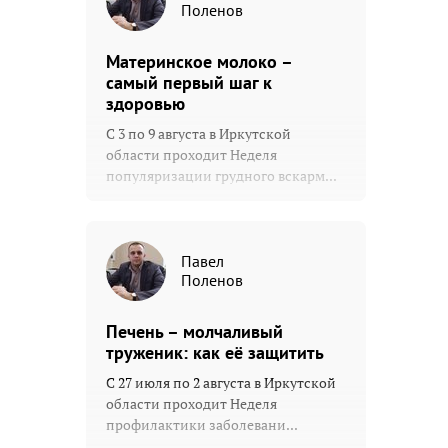
Поленов
Материнское молоко –
самый первый шаг к
здоровью
С 3 по 9 августа в Иркутской
области проходит Неделя
популяризации грудного вскарм...
Павел
Поленов
Печень – молчаливый
труженик: как её защитить
С 27 июля по 2 августа в Иркутской
области проходит Неделя
профилактики заболевани...