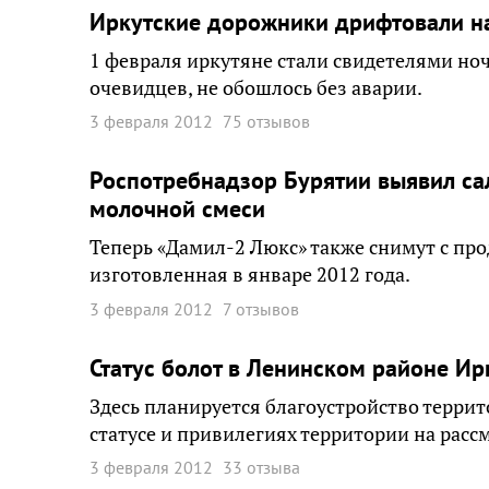
Иркутские дорожники дрифтовали на
1 февраля иркутяне стали свидетелями но
очевидцев, не обошлось без аварии.
3 февраля 2012
75 отзывов
Роспотребнадзор Бурятии выявил са
молочной смеси
Теперь «Дамил-2 Люкс» также снимут с про
изготовленная в январе 2012 года.
3 февраля 2012
7 отзывов
Статус болот в Ленинском районе Ир
Здесь планируется благоустройство террит
статусе и привилегиях территории на расс
3 февраля 2012
33 отзыва