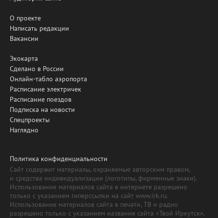
О проекте
Написать редакции
Вакансии
Экокарта
Сделано в России
Онлайн-табло аэропорта
Расписание электричек
Расписание поездов
Подписка на новости
Спецпроекты
Наглядно
Политика конфиденциальности
Сайт содержит материалы, охраняемые авторским правом,
и средства индивидуализации (логотипы, фирменные знаки).
Использование материалов сайта в интернете разрешено
только с указанием гиперссылки на сайт www.irk.ru.
Использование материалов сайта в печати, ТВ и радио
разрешено только с указанием названия сайта «Твой Иркутск».