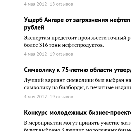
4 мая 2012
18 отзывов
Ущерб Ангаре от загрязнения нефте
рублей
Экспертам предстоит произвести точный ра
более 316 тонн нефтепродуктов.
4 мая 2012
19 отзывов
Символику к 75-летию области утвер
Лучший вариант символики был выбран на
символику на билборды, в печатные издан
4 мая 2012
19 отзывов
Конкурс молодежных бизнес-проекто
В мероприятии могут принять участие жител
будет выбрано 3 лучших молодежных бизн