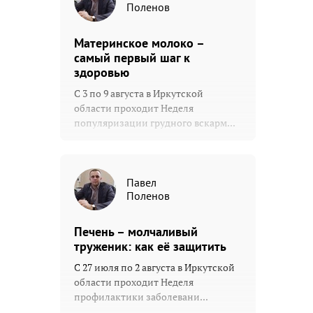
Поленов
Материнское молоко –
самый первый шаг к
здоровью
С 3 по 9 августа в Иркутской
области проходит Неделя
популяризации грудного вскарм...
Павел
Поленов
Печень – молчаливый
труженик: как её защитить
С 27 июля по 2 августа в Иркутской
области проходит Неделя
профилактики заболевани...