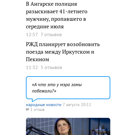
В Ангарске полиция
разыскивает 41-летнего
мужчину, пропавшего в
середине июля
12:57
7 отзывов
РЖД планирует возобновить
поезда между Иркутском и
Пекином
11:32
5 отзывов
А что это у мэра замы
побежали?
народные новости
7 августа 20:11
1 отзыв