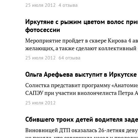
25 июля 2012
4 отзыва
Иркутяне с рыжим цветом волос при
фотосессии
Мероприятие пройдет в сквере Кирова 4 ав
желающих, а также сделают коллективный
25 июля 2012
64 отзыва
Ольга Арефьева выступит в Иркутске 
Солистка представит программу «Анатомия
САПЭУ при участии виолончелиста Петра 
25 июля 2012
Сбившего троих детей водителя зад
Виновницей ДТП оказалась 26-летняя девуш
не поняла, что совершила наезд и продол