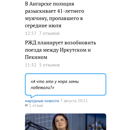
В Ангарске полиция
разыскивает 41-летнего
мужчину, пропавшего в
середине июля
12:57
7 отзывов
РЖД планирует возобновить
поезда между Иркутском и
Пекином
11:32
5 отзывов
А что это у мэра замы
побежали?
народные новости
7 августа 20:11
1 отзыв