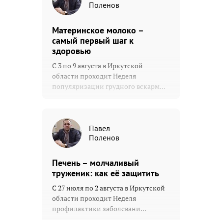
Поленов
Материнское молоко –
самый первый шаг к
здоровью
С 3 по 9 августа в Иркутской
области проходит Неделя
популяризации грудного вскарм...
Павел
Поленов
Печень – молчаливый
труженик: как её защитить
С 27 июля по 2 августа в Иркутской
области проходит Неделя
профилактики заболевани...