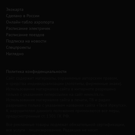
Экокарта
Сделано в России
Онлайн-табло аэропорта
Расписание электричек
Расписание поездов
Подписка на новости
Спецпроекты
Наглядно
Политика конфиденциальности
Сайт содержит материалы, охраняемые авторским правом,
и средства индивидуализации (логотипы, фирменные знаки).
Использование материалов сайта в интернете разрешено
только с указанием гиперссылки на сайт www.irk.ru.
Использование материалов сайта в печати, ТВ и радио
разрешено только с указанием названия сайта «Твой Иркутск».
К нарушителям данного положения применяются все меры,
предусмотренные ст. 1301 ГК РФ.
Все рекламные товары подлежат обязательной сертификации,
все услуги - лицензированию. Редакция не несет