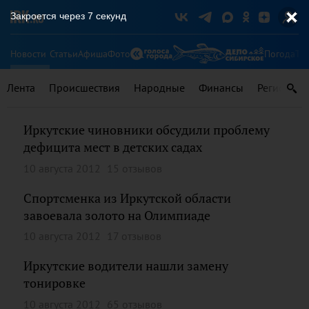
Закроется через
7
секунд
Новости
Статьи
Афиша
Фото
Погода
Ту
Лента
Происшествия
Народные
Финансы
Регионы
Иркутские чиновники обсудили проблему
дефицита мест в детских садах
10 августа 2012
15 отзывов
Спортсменка из Иркутской области
завоевала золото на Олимпиаде
10 августа 2012
17 отзывов
Иркутские водители нашли замену
тонировке
10 августа 2012
65 отзывов