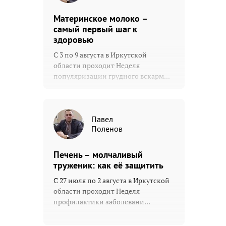
Материнское молоко –
самый первый шаг к
здоровью
С 3 по 9 августа в Иркутской
области проходит Неделя
популяризации грудного вскарм...
Павел
Поленов
Печень – молчаливый
труженик: как её защитить
С 27 июля по 2 августа в Иркутской
области проходит Неделя
профилактики заболевани...