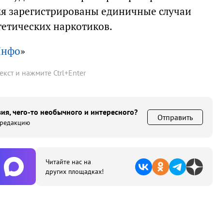
мя зарегистрированы единичные случаи
тетических наркотиков.
Инфо
»
текст и нажмите
Ctrl
+
Enter
ия, чего-то необычного и интересного?
Отправить
 редакцию
Читайте нас на
других площадках!