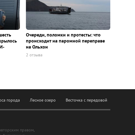
шесть
Очереди, поломки и протесты: что
ткрылось
происходит на паромной переправе
И-
на Ольхон
2 отзыва
оса города
Лесное озеро
Весточка с передовой
авторским правом,