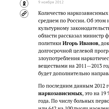
9 ноября 2012
Количество наркозависимых 
среднем по России. Об этом 
культурному законодательст
области рассказал министр 
политики
Игорь Иванов
, до
долгосрочной целевой прог
злоупотребления наркотиче
веществами на 2011—2013 го
будет дополнительно направ
По последним данным 2012 го
наркозависимых
, это на 1
года. По числу больных перво
или 642 на 100 тысяч населе