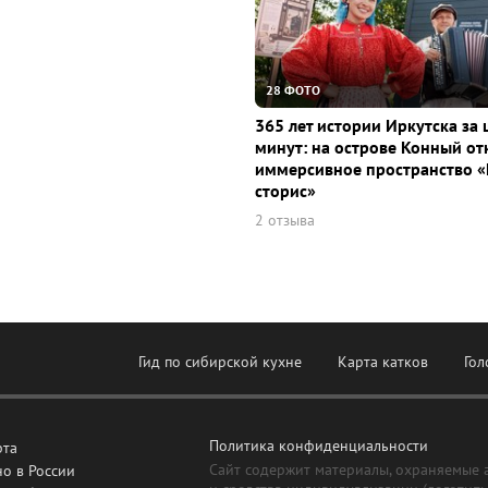
28 ФОТО
365 лет истории Иркутска за 
минут: на острове Конный о
иммерсивное пространство «
сторис»
2 отзыва
Гид по сибирской кухне
Карта катков
Гол
Политика конфиденциальности
рта
Сайт содержит материалы, охраняемые 
о в России