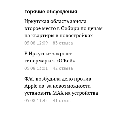
Горячие обсуждения
Иркутская область заняла
второе место в Сибири по ценам
на квартиры в новостройках
05.08 12:09
83 отзыва
В Иркутске закроют
гипермаркет «О’Кей»
05.08 13:01
42 отзыва
ФАС возбудила дело против
Apple из-за невозможности
установить MAX на устройства
05.08 11:45
41 отзыв