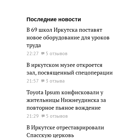
Последние новости
В 69 школ Иркутска поставят
новое оборудование для уроков
труда
22:27
5 отзывов
В иркутском музее откроется
зал, посвященный спецоперации
21:57
3 отзыва
Toyota Ipsum конфисковали у
жительницы Нижнеудинска за
повторное пьяное вождение
21:29
5 отзывов
В Иркутске отреставрировали
Спасскую церковь