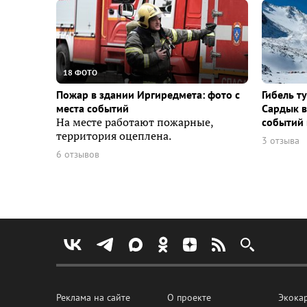
18 ФОТО
Пожар в здании Иргиредмета: фото с
Гибель т
места событий
Сардык в
На месте работают пожарные,
событий 
территория оцеплена.
3 отзыва
6 отзывов
Реклама на сайте
О проекте
Экока