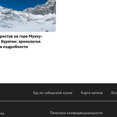
уристов на горе Мунку-
 Бурятии: хронология
и подробности
Гид по сибирской кухне
Карта катков
Гол
Политика конфиденциальности
рта