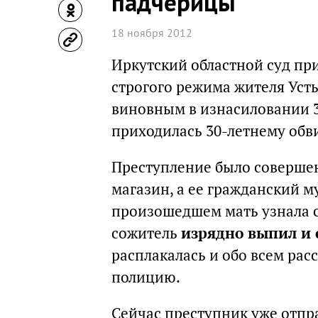
падчерицы
18 ноября 2012
Иркутский областной суд при
строгого режима жителя Уст
виновным в изнасиловании 3
приходилась 30-летнему об
Преступление было совершено
магазин, а ее гражданский м
произошедшем мать узнала с
сожитель
изрядно выпил и 
расплакалась и обо всем рас
полицию.
Сейчас преступник уже отпр