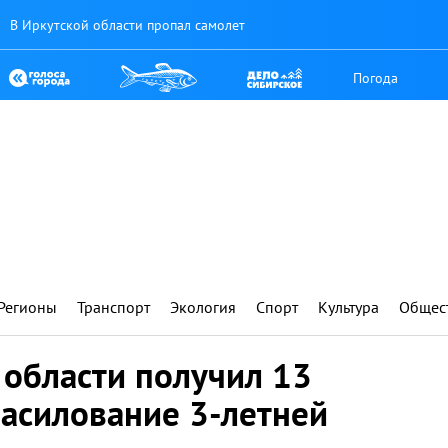
В Иркутской области пропал самолет
Погода
Регионы
Транспорт
Экология
Спорт
Культура
Общес
 области получил 13
насилование 3-летней