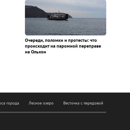
Очереди, поломки и протесты: что
происходит на паромной переправе
на Ольхон
оса города
Лесное озеро
Весточка с передовой