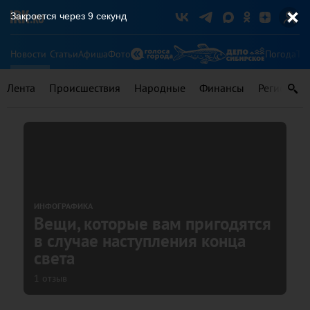
Закроется через
8
секунд
Новости
Статьи
Афиша
Фото
Погода
Ту
Лента
Происшествия
Народные
Финансы
Регионы
ИНФОГРАФИКА
Вещи, которые вам пригодятся
в случае наступления конца
света
1 отзыв