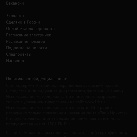
Вакансии
Экокарта
Сделано в России
Онлайн-табло аэропорта
Расписание электричек
Расписание поездов
Подписка на новости
Спецпроекты
Наглядно
Политика конфиденциальности
Сайт содержит материалы, охраняемые авторским правом,
и средства индивидуализации (логотипы, фирменные знаки).
Использование материалов сайта в интернете разрешено
только с указанием гиперссылки на сайт www.irk.ru.
Использование материалов сайта в печати, ТВ и радио
разрешено только с указанием названия сайта «Твой Иркутск».
К нарушителям данного положения применяются все меры,
предусмотренные ст. 1301 ГК РФ.
Все рекламные товары подлежат обязательной сертификации,