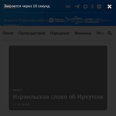
Закроется через
9
секунд
Новости
Статьи
Афиша
Фото
Погода
Ту
Лента
Происшествия
Народные
Финансы
Регионы
ВИДЕО
Израильское слово об Иркутске
32 отзыва