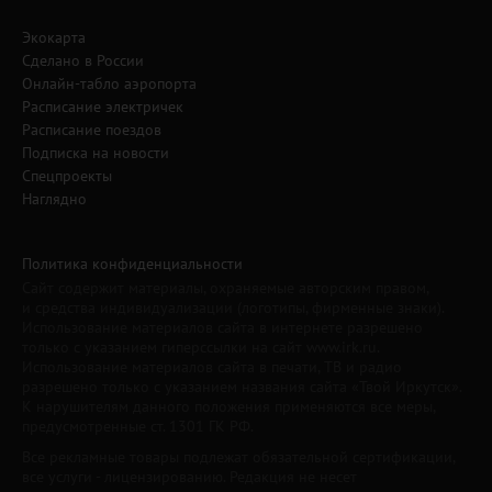
Экокарта
Сделано в России
Онлайн-табло аэропорта
Расписание электричек
Расписание поездов
Подписка на новости
Спецпроекты
Наглядно
Политика конфиденциальности
Сайт содержит материалы, охраняемые авторским правом,
и средства индивидуализации (логотипы, фирменные знаки).
Использование материалов сайта в интернете разрешено
только с указанием гиперссылки на сайт www.irk.ru.
Использование материалов сайта в печати, ТВ и радио
разрешено только с указанием названия сайта «Твой Иркутск».
К нарушителям данного положения применяются все меры,
предусмотренные ст. 1301 ГК РФ.
Все рекламные товары подлежат обязательной сертификации,
все услуги - лицензированию. Редакция не несет