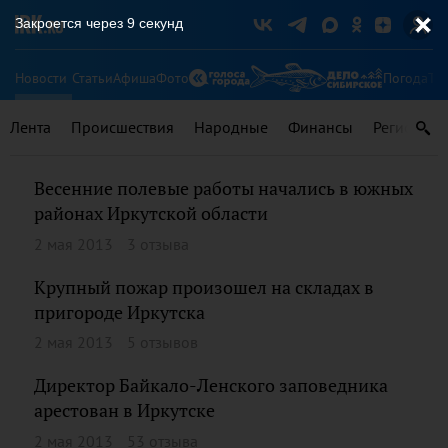
Закроется через
9
секунд
Новости
Статьи
Афиша
Фото
Погода
Ту
Лента
Происшествия
Народные
Финансы
Регионы
Весенние полевые работы начались в южных
районах Иркутской области
2 мая 2013
3 отзыва
Крупный пожар произошел на складах в
пригороде Иркутска
2 мая 2013
5 отзывов
Директор Байкало-Ленского заповедника
арестован в Иркутске
2 мая 2013
53 отзыва