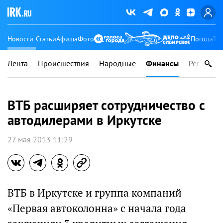
Новости
Статьи
Афиша
Фото
Погода
Ту
Лента
Происшествия
Народные
Финансы
Регионы
ВТБ расширяет сотрудничество с
автодилерами в Иркутске
27 мая 2013 11:29
ВТБ в Иркутске и группа компаний
«Первая автоколонна» с начала года