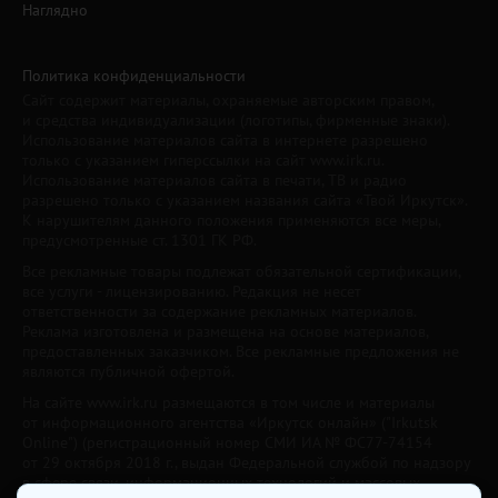
Наглядно
Политика конфиденциальности
Сайт содержит материалы, охраняемые авторским правом,
и средства индивидуализации (логотипы, фирменные знаки).
Использование материалов сайта в интернете разрешено
только с указанием гиперссылки на сайт www.irk.ru.
Использование материалов сайта в печати, ТВ и радио
разрешено только с указанием названия сайта «Твой Иркутск».
К нарушителям данного положения применяются все меры,
предусмотренные ст. 1301 ГК РФ.
Все рекламные товары подлежат обязательной сертификации,
все услуги - лицензированию. Редакция не несет
ответственности за содержание рекламных материалов.
Реклама изготовлена и размещена на основе материалов,
предоставленных заказчиком. Все рекламные предложения не
являются публичной офертой.
На сайте www.irk.ru размещаются в том числе и материалы
от информационного агентства «Иркутск онлайн» ("Irkutsk
Online") (регистрационный номер СМИ ИА № ФС77-74154
от 29 октября 2018 г., выдан Федеральной службой по надзору
в сфере связи, информационных технологий и массовых