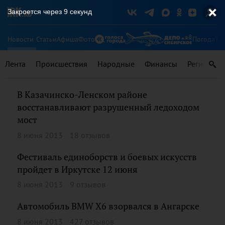
Закроется через
9
секунд
Новости
Статьи
Афиша
Фото
Погода
Ту
Лента
Происшествия
Народные
Финансы
Регионы
В Казачинско-Ленском районе
восстанавливают разрушенный ледоходом
мост
8 июня 2013
18 отзывов
Фестиваль единоборств и боевых искусств
пройдет в Иркутске 12 июня
8 июня 2013
9 отзывов
Автомобиль BMW X6 взорвался в Ангарске
8 июня 2013
427 отзывов