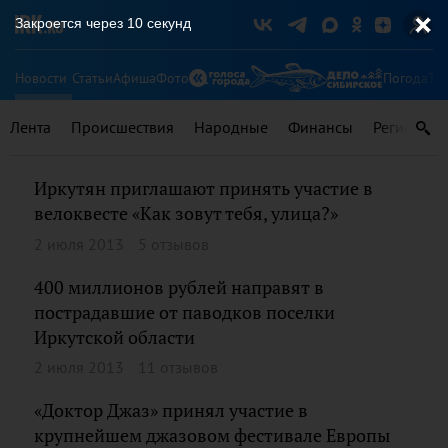
Закроется через
9
секунд
Новости
Статьи
Афиша
Фото
Погода
Ту
Лента
Происшествия
Народные
Финансы
Регионы
Иркутян приглашают принять участие в
велоквесте «Как зовут тебя, улица?»
2 июля 2013
5 отзывов
400 миллионов рублей направят в
пострадавшие от паводков поселки
Иркутской области
2 июля 2013
11 отзывов
«Доктор Джаз» принял участие в
крупнейшем джазовом фестивале Европы