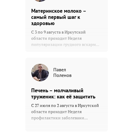
Материнское молоко –
самый первый шаг к
здоровью
С 3 по 9 августа в Иркутской
области проходит Неделя
популяризации грудного вскарм...
Павел
Поленов
Печень – молчаливый
труженик: как её защитить
С 27 июля по 2 августа в Иркутской
области проходит Неделя
профилактики заболевани...