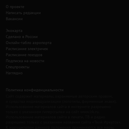
О проекте
Написать редакции
Вакансии
Экокарта
Сделано в России
Онлайн-табло аэропорта
Расписание электричек
Расписание поездов
Подписка на новости
Спецпроекты
Наглядно
Политика конфиденциальности
Сайт содержит материалы, охраняемые авторским правом,
и средства индивидуализации (логотипы, фирменные знаки).
Использование материалов сайта в интернете разрешено
только с указанием гиперссылки на сайт www.irk.ru.
Использование материалов сайта в печати, ТВ и радио
разрешено только с указанием названия сайта «Твой Иркутск».
К нарушителям данного положения применяются все меры,