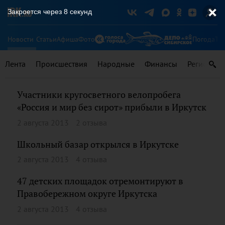
Закроется через
8
секунд
Новости
Статьи
Афиша
Фото
Погода
Ту
Лента
Происшествия
Народные
Финансы
Регионы
Участники кругосветного велопробега
«Россия и мир без сирот» прибыли в Иркутск
2 августа 2013
2 отзыва
Школьный базар открылся в Иркутске
2 августа 2013
4 отзыва
47 детских площадок отремонтируют в
Правобережном округе Иркутска
2 августа 2013
4 отзыва