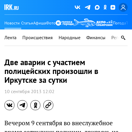
Новости
Статьи
Афиша
Фото
Погода
Ту
Лента
Происшествия
Народные
Финансы
Регионы
Две аварии с участием
полицейских произошли в
Иркутске за сутки
10 сентября 2013 12:02
Вечером 9 сентября во внеслужебное