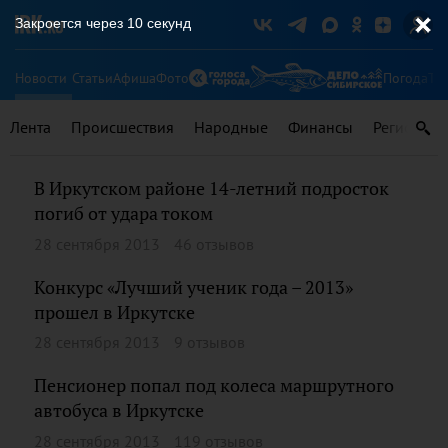
Закроется через
9
секунд
Новости
Статьи
Афиша
Фото
Погода
Ту
Лента
Происшествия
Народные
Финансы
Регионы
В Иркутском районе 14-летний подросток
погиб от удара током
28 сентября 2013
46 отзывов
Конкурс «Лучший ученик года – 2013»
прошел в Иркутске
28 сентября 2013
9 отзывов
Пенсионер попал под колеса маршрутного
автобуса в Иркутске
28 сентября 2013
119 отзывов