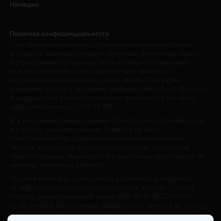
Наглядно
Политика конфиденциальности
Сайт содержит материалы, охраняемые авторским правом,
и средства индивидуализации (логотипы, фирменные знаки).
Использование материалов сайта в интернете разрешено
только с указанием гиперссылки на сайт www.irk.ru.
Использование материалов сайта в печати, ТВ и радио
разрешено только с указанием названия сайта «Твой Иркутск».
К нарушителям данного положения применяются все меры,
предусмотренные ст. 1301 ГК РФ.
Все рекламные товары подлежат обязательной сертификации,
все услуги - лицензированию. Редакция не несет
ответственности за содержание рекламных материалов.
Реклама изготовлена и размещена на основе материалов,
предоставленных заказчиком. Все рекламные предложения не
являются публичной офертой.
На сайте www.irk.ru размещаются в том числе и материалы
от информационного агентства «Иркутск онлайн» ("Irkutsk
Online") (регистрационный номер СМИ ИА № ФС77-74154
от 29 октября 2018 г., выдан Федеральной службой по надзору
в сфере связи, информационных технологий и массовых