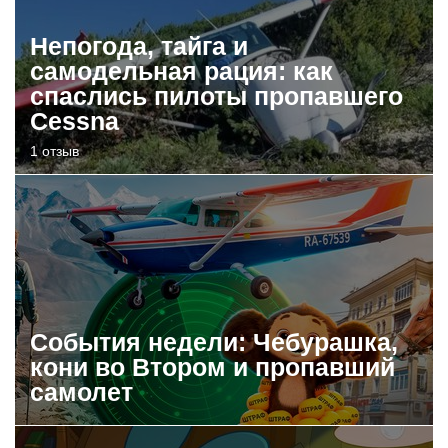
Непогода, тайга и
самодельная рация: как
спаслись пилоты пропавшего
Cessna
1 отзыв
События недели: Чебурашка,
кони во Втором и пропавший
самолет