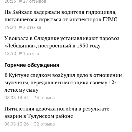
20:15
27 отзывов
На Байкале задержали водителя гидроцикла,
пытавшегося скрыться от инспекторов ГИМС
19:24
2 отзыва
У вокзала в Слюдянке устанавливают паровоз
«Лебедянка», построенный в 1950 году
18:50
1 отзыв
Горячие обсуждения
В Куйтуне следком возбудил дело в отношении
мужчины, передавшего мотоцикл своему 12-
летнему сыну
08.08 14:44
34 отзыва
Пятилетняя девочка погибла в результате
аварии в Тулунском районе
08.08 13:26
32 отзыва