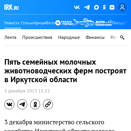
Новости
Статьи
Афиша
Фото
Погода
Ту
Лента
Происшествия
Народные
Финансы
Регионы
Пять семейных молочных
животноводческих ферм построят
в Иркутской области
3 декабря 2013 15:22
3 декабря министерство сельского