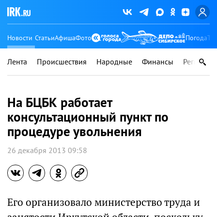
Новости
Статьи
Афиша
Фото
Погода
Ту
Лента
Происшествия
Народные
Финансы
Регионы
На БЦБК работает
консультационный пункт по
процедуре увольнения
26 декабря 2013 09:58
Его организовало министерство труда и