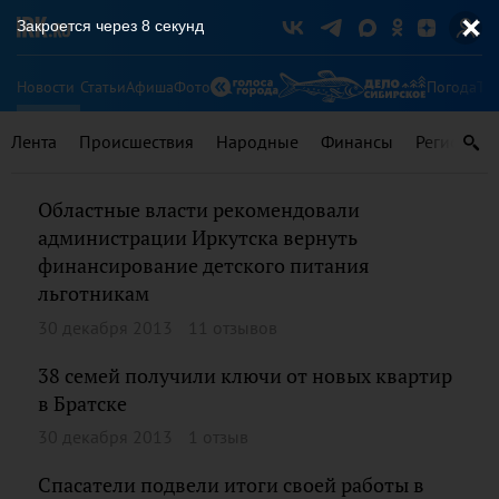
Закроется через
8
секунд
Новости
Статьи
Афиша
Фото
Погода
Ту
Лента
Происшествия
Народные
Финансы
Регионы
Областные власти рекомендовали
администрации Иркутска вернуть
финансирование детского питания
льготникам
30 декабря 2013
11 отзывов
38 семей получили ключи от новых квартир
в Братске
30 декабря 2013
1 отзыв
Спасатели подвели итоги своей работы в