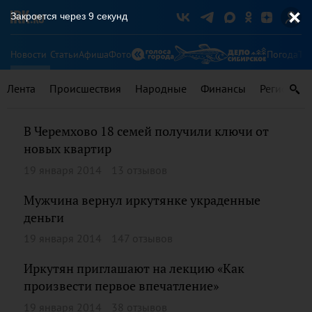
Закроется через
9
секунд
Новости
Статьи
Афиша
Фото
Погода
Ту
Лента
Происшествия
Народные
Финансы
Регионы
В Черемхово 18 семей получили ключи от
новых квартир
19 января 2014
13 отзывов
Мужчина вернул иркутянке украденные
деньги
19 января 2014
147 отзывов
Иркутян приглашают на лекцию «Как
произвести первое впечатление»
19 января 2014
38 отзывов