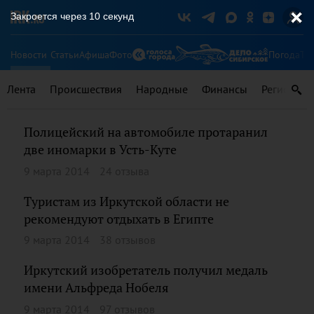
Закроется через
9
секунд
Новости
Статьи
Афиша
Фото
Погода
Ту
Лента
Происшествия
Народные
Финансы
Регионы
Полицейский на автомобиле протаранил
две иномарки в Усть-Куте
9 марта 2014
24 отзыва
Туристам из Иркутской области не
рекомендуют отдыхать в Египте
9 марта 2014
38 отзывов
Иркутский изобретатель получил медаль
имени Альфреда Нобеля
9 марта 2014
97 отзывов