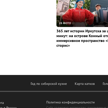
28 ФОТО
365 лет истории Иркутска за 
минут: на острове Конный о
иммерсивное пространство «
сторис»
Гид по сибирской кухне
Карта катков
Гол
Политика конфиденциальности
рта
Сайт содержит материалы, охраняемые 
о в России