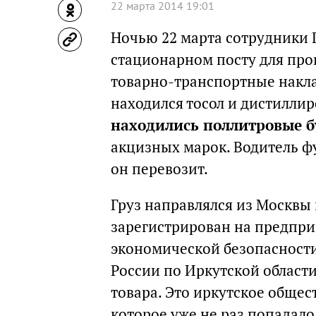
22 марта 2014 19:01
Ночью 22 марта сотрудники 
стационарном посту для про
товарно-транспортные накла
находился тосол и дистиллир
находились поллитровые 
акцизных марок. Водитель фу
он перевозит.
Груз направлялся из Москвы 
зарегистрирован на предпри
экономической безопасност
России по Иркутской област
товара. Это иркутское общес
которое уже не раз попадал