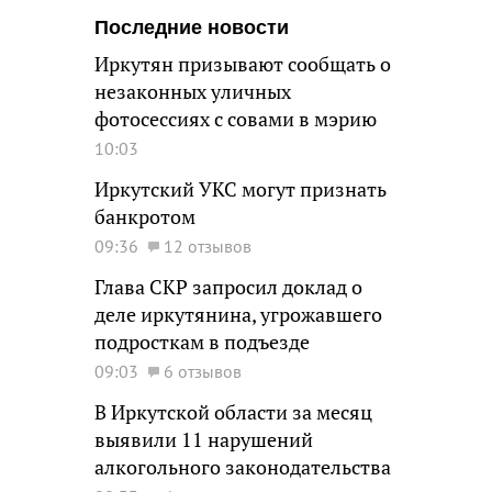
Последние новости
Иркутян призывают сообщать о
незаконных уличных
фотосессиях с совами в мэрию
10:03
Иркутский УКС могут признать
банкротом
09:36
12 отзывов
Глава СКР запросил доклад о
деле иркутянина, угрожавшего
подросткам в подъезде
09:03
6 отзывов
В Иркутской области за месяц
выявили 11 нарушений
алкогольного законодательства