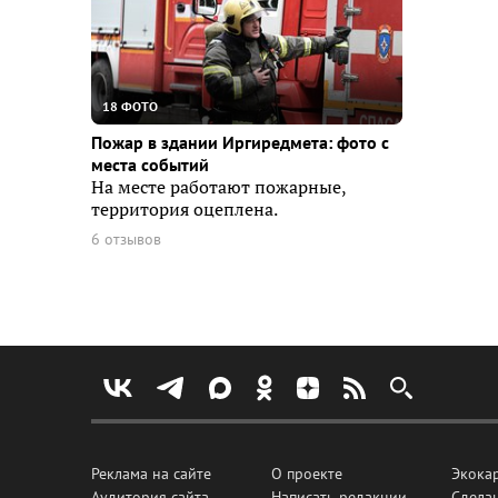
18 ФОТО
Пожар в здании Иргиредмета: фото с
места событий
На месте работают пожарные,
территория оцеплена.
6 отзывов
Реклама на сайте
О проекте
Экока
Аудитория сайта
Написать редакции
Сделан