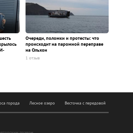
шесть
Очереди, поломки и протесты: что
ткрылось
происходит на паромной переправе
И-
на Ольхон
1 отзыв
оса города
Лесное озеро
Весточка с передовой
авторским правом,