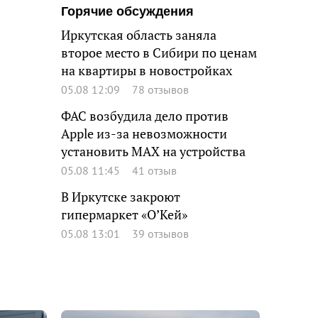
Горячие обсуждения
Иркутская область заняла
второе место в Сибири по ценам
на квартиры в новостройках
05.08 12:09
78 отзывов
ФАС возбудила дело против
Apple из-за невозможности
установить MAX на устройства
05.08 11:45
41 отзыв
В Иркутске закроют
гипермаркет «О’Кей»
05.08 13:01
39 отзывов