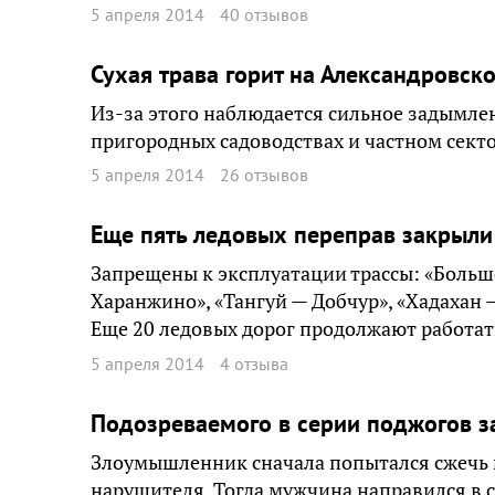
5 апреля 2014
40 отзывов
Сухая трава горит на Александровск
Из-за этого наблюдается сильное задымлен
пригородных садоводствах и частном секто
5 апреля 2014
26 отзывов
Еще пять ледовых переправ закрыли
Запрещены к эксплуатации трассы: «Боль
Харанжино», «Тангуй — Добчур», «Хадахан 
Еще 20 ледовых дорог продолжают работат
5 апреля 2014
4 отзыва
Подозреваемого в серии поджогов з
Злоумышленник сначала попытался сжечь м
нарушителя. Тогда мужчина направился в с