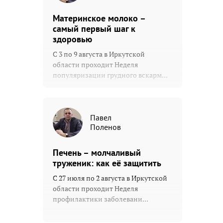
Материнское молоко –
самый первый шаг к
здоровью
С 3 по 9 августа в Иркутской
области проходит Неделя
популяризации грудного вскарм...
Павел
Поленов
Печень – молчаливый
труженик: как её защитить
С 27 июля по 2 августа в Иркутской
области проходит Неделя
профилактики заболевани...