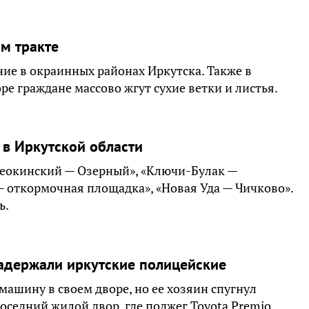
ом тракте
ие в окраинных районах Иркутска. Также в
ре граждане массово жгут сухие ветки и листья.
 в Иркутской области
шеокинский — Озерный», «Ключи-Булак —
— откормочная площадка», «Новая Уда — Чичково».
ь.
адержали иркутские полицейские
ашину в своем дворе, но ее хозяин спугнул
оседний жилой двор, где поджег Toyota Premio.