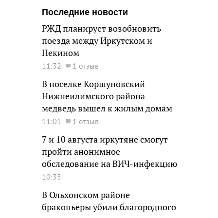
Последние новости
РЖД планирует возобновить
поезда между Иркутском и
Пекином
11:32
1 отзыв
В поселке Коршуновский
Нижнеилимского района
медведь вышел к жилым домам
11:01
1 отзыв
7 и 10 августа иркутяне смогут
пройти анонимное
обследование на ВИЧ-инфекцию
10:35
В Ольхонском районе
браконьеры убили благородного