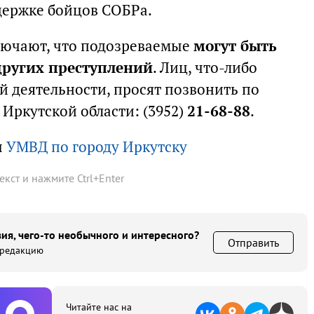
держке бойцов СОБРа.
лючают, что подозреваемые
могут быть
ругих преступлений
. Лиц, что-либо
 деятельности, просят позвонить по
Иркутской области: (3952)
21-68-88
.
ы
УМВД по городу Иркутску
текст и нажмите
Ctrl
+
Enter
ия, чего-то необычного и интересного?
Отправить
 редакцию
Читайте нас на