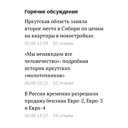
Горячие обсуждения
Иркутская область заняла
второе место в Сибири по ценам
на квартиры в новостройках
05.08 12:09
83 отзыва
«Мы ненавидим все
человечество»: подробная
история иркутских
«молоточников»
06.08 10:21
63 отзыва
В России временно разрешили
продажу бензина Евро-2, Евро-3
и Евро-4
06.08 13:37
54 отзыва