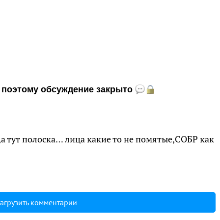
и, поэтому обсуждение закрыто
,а тут полоска… лица какие то не помятые,СОБР как
агрузить комментарии