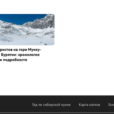
уристов на горе Мунку-
 Бурятии: хронология
и подробности
Гид по сибирской кухне
Карта катков
Гол