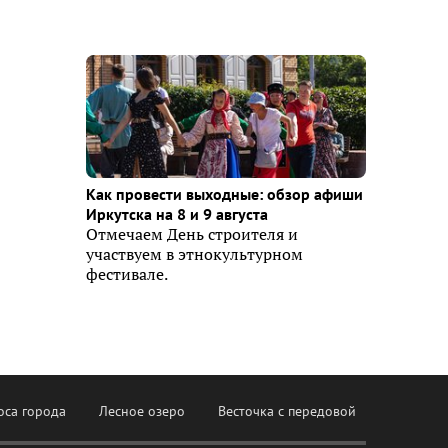
Как провести выходные: обзор афиши
Иркутска на 8 и 9 августа
Отмечаем День строителя и
участвуем в этнокультурном
фестивале.
оса города
Лесное озеро
Весточка с передовой