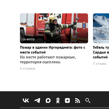
18 ФОТО
Пожар в здании Иргиредмета: фото с
Гибель т
места событий
Сардык в
На месте работают пожарные,
событий 
территория оцеплена.
3 отзыва
6 отзывов