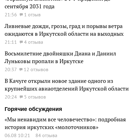
сентября 2031 года
21:56
1 отзыв
Ливневые дожди, грозы, град и порывы ветра
ожидаются в Иркутской области на выходных
21:11
4 отзыва
Восьмилетние двойняшки Диана и Даниил
Луньковы пропали в Иркутске
20:37
12 отзывов
В Качуге открыли новое здание одного из
крупнейших авиаотделений Иркутской области
20:24
5 отзывов
Горячие обсуждения
«Мы ненавидим все человечество»: подробная
история иркутских «молоточников»
06.08 10:21
84 отзыва