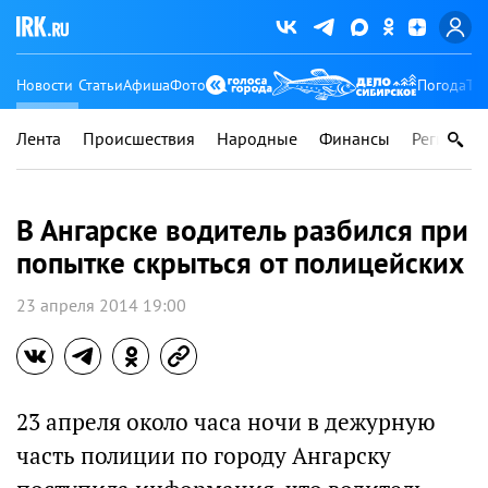
Новости
Статьи
Афиша
Фото
Погода
Ту
Лента
Происшествия
Народные
Финансы
Регионы
В Ангарске водитель разбился при
попытке скрыться от полицейских
23 апреля 2014 19:00
23 апреля около часа ночи в дежурную
часть полиции по городу Ангарску