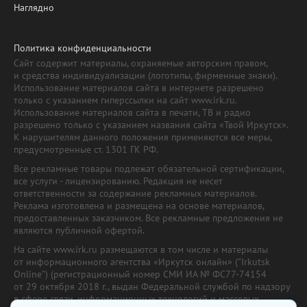
Наглядно
Политика конфиденциальности
Сайт содержит материалы, охраняемые авторским правом,
и средства индивидуализации (логотипы, фирменные знаки).
Использование материалов сайта в интернете разрешено
только с указанием гиперссылки на сайт www.irk.ru.
Использование материалов сайта в печати, ТВ и радио
разрешено только с указанием названия сайта «Твой Иркутск».
К нарушителям данного положения применяются все меры,
предусмотренные ст. 1301 ГК РФ.
Все рекламные товары подлежат обязательной сертификации,
все услуги - лицензированию. Редакция не несет
ответственности за содержание рекламных материалов.
Реклама изготовлена и размещена на основе материалов,
предоставленных заказчиком. Все рекламные предложения не
являются публичной офертой.
На сайте www.irk.ru размещаются в том числе и материалы
от информационного агентства «Иркутск онлайн» ("Irkutsk
Online") (регистрационный номер СМИ ИА № ФС77-74154
от 29 октября 2018 г., выдан Федеральной службой по надзору
в сфере связи, информационных технологий и массовых