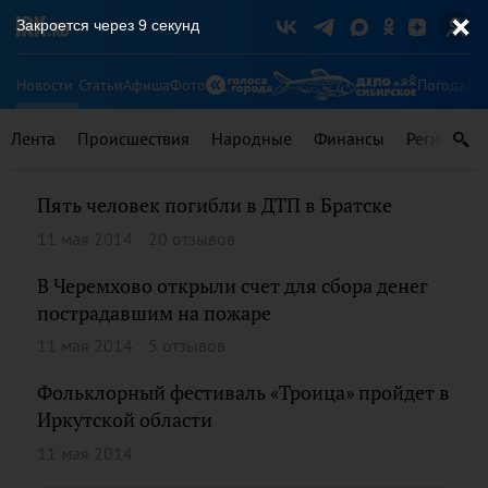
Закроется через
9
секунд
Новости
Статьи
Афиша
Фото
Погода
Ту
Лента
Происшествия
Народные
Финансы
Регионы
Пять человек погибли в ДТП в Братске
11 мая 2014
20 отзывов
В Черемхово открыли счет для сбора денег
пострадавшим на пожаре
11 мая 2014
5 отзывов
Фольклорный фестиваль «Троица» пройдет в
Иркутской области
11 мая 2014