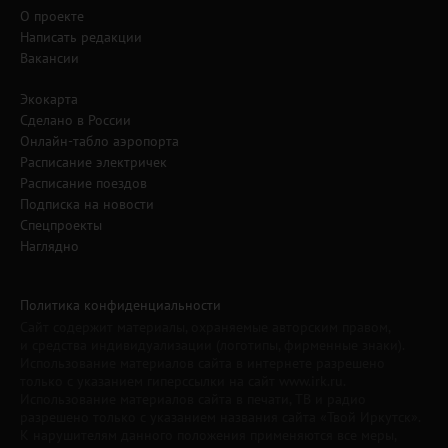
О проекте
Написать редакции
Вакансии
Экокарта
Сделано в России
Онлайн-табло аэропорта
Расписание электричек
Расписание поездов
Подписка на новости
Спецпроекты
Наглядно
Политика конфиденциальности
Сайт содержит материалы, охраняемые авторским правом,
и средства индивидуализации (логотипы, фирменные знаки).
Использование материалов сайта в интернете разрешено
только с указанием гиперссылки на сайт www.irk.ru.
Использование материалов сайта в печати, ТВ и радио
разрешено только с указанием названия сайта «Твой Иркутск».
К нарушителям данного положения применяются все меры,