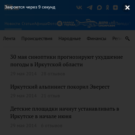
Закроется через
8
секунд
Новости
Статьи
Афиша
Фото
Погода
Ту
Лента
Происшествия
Народные
Финансы
Регионы
30 мая синоптики прогнозируют ухудшение
погоды в Иркутской области
29 мая 2014
28 отзывов
Иркутский альпинист покорил Эверест
29 мая 2014
21 отзыв
Детские площадки начнут устанавливать в
Иркутске в начале июня
29 мая 2014
6 отзывов