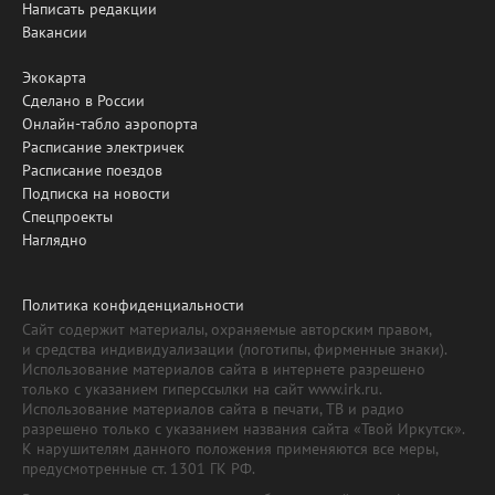
Написать редакции
Вакансии
Экокарта
Сделано в России
Онлайн-табло аэропорта
Расписание электричек
Расписание поездов
Подписка на новости
Спецпроекты
Наглядно
Политика конфиденциальности
Сайт содержит материалы, охраняемые авторским правом,
и средства индивидуализации (логотипы, фирменные знаки).
Использование материалов сайта в интернете разрешено
только с указанием гиперссылки на сайт www.irk.ru.
Использование материалов сайта в печати, ТВ и радио
разрешено только с указанием названия сайта «Твой Иркутск».
К нарушителям данного положения применяются все меры,
предусмотренные ст. 1301 ГК РФ.