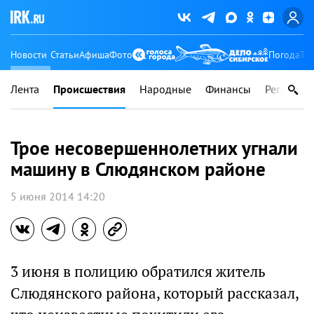
Новости
Статьи
Афиша
Фото
Погода
Ту
Лента
Происшествия
Народные
Финансы
Регионы
Трое несовершеннолетних угнали
машину в Слюдянском районе
5 июня 2014 14:20
3 июня в полицию обратился житель
Слюдянского района, который рассказал,