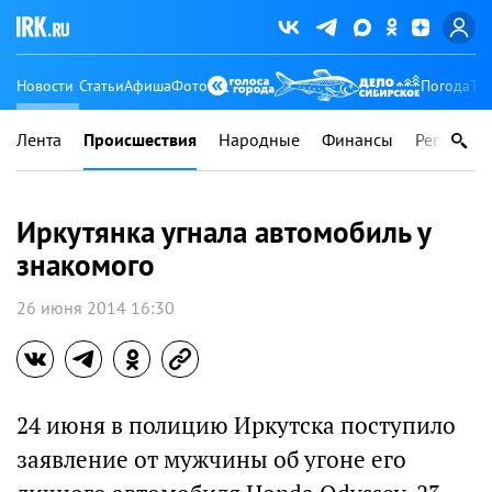
Новости
Статьи
Афиша
Фото
Погода
Ту
Лента
Происшествия
Народные
Финансы
Регионы
Иркутянка угнала автомобиль у
знакомого
26 июня 2014 16:30
24 июня в полицию Иркутска поступило
заявление от мужчины об угоне его