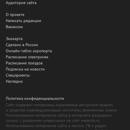
Аудитория сайта
О проекте
Написать редакции
Вакансии
Экокарта
Сделано в России
Онлайн-табло аэропорта
Расписание электричек
Расписание поездов
Подписка на новости
Спецпроекты
Наглядно
Политика конфиденциальности
Сайт содержит материалы, охраняемые авторским правом,
и средства индивидуализации (логотипы, фирменные знаки).
Использование материалов сайта в интернете разрешено
только с указанием гиперссылки на сайт www.irk.ru.
Использование материалов сайта в печати, ТВ и радио