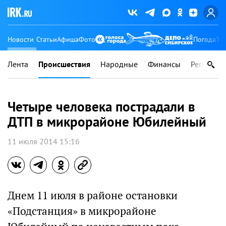
Новости
Статьи
Афиша
Фото
Погода
Ту
Лента
Происшествия
Народные
Финансы
Регионы
Четыре человека пострадали в
ДТП в микрорайоне Юбилейный
11 июля 2014 15:16
Днем 11 июля в районе остановки
«Подстанция» в микрорайоне