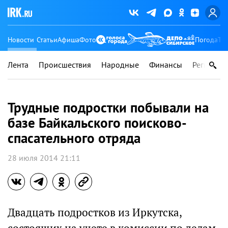
Новости
Статьи
Афиша
Фото
Погода
Ту
Лента
Происшествия
Народные
Финансы
Регионы
Трудные подростки побывали на
базе Байкальского поисково-
спасательного отряда
28 июля 2014 21:11
Двадцать подростков из Иркутска,