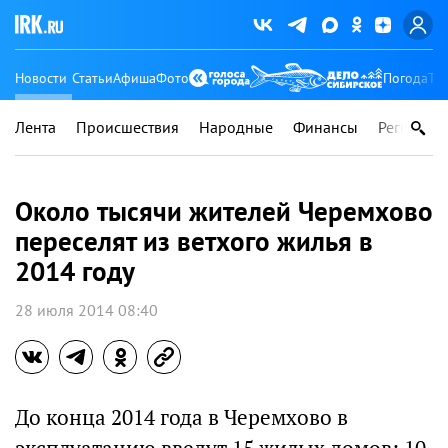
Новости
Статьи
Афиша
Фото
Погода
Ту
Лента
Происшествия
Народные
Финансы
Регионы
Около тысячи жителей Черемхово
переселят из ветхого жилья в
2014 году
28 июля 2014 08:40
До конца 2014 года в Черемхово в