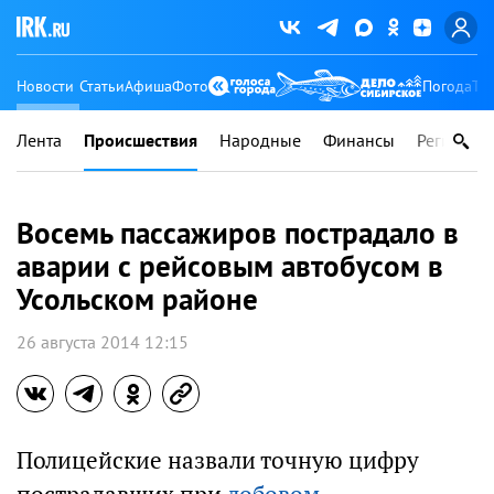
Новости
Статьи
Афиша
Фото
Погода
Ту
Лента
Происшествия
Народные
Финансы
Регионы
Восемь пассажиров пострадало в
аварии с рейсовым автобусом в
Усольском районе
26 августа 2014 12:15
Полицейские назвали точную цифру