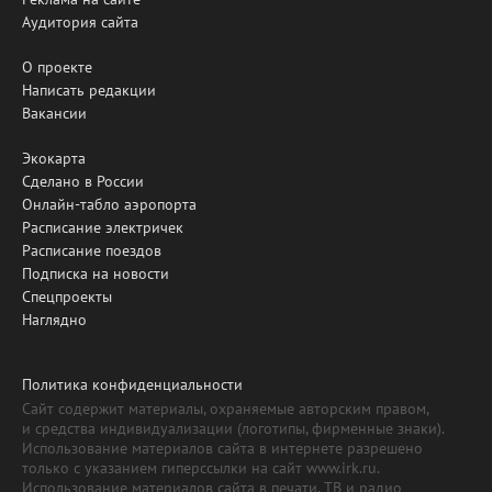
Аудитория сайта
О проекте
Написать редакции
Вакансии
Экокарта
Сделано в России
Онлайн-табло аэропорта
Расписание электричек
Расписание поездов
Подписка на новости
Спецпроекты
Наглядно
Политика конфиденциальности
Сайт содержит материалы, охраняемые авторским правом,
и средства индивидуализации (логотипы, фирменные знаки).
Использование материалов сайта в интернете разрешено
только с указанием гиперссылки на сайт www.irk.ru.
Использование материалов сайта в печати, ТВ и радио