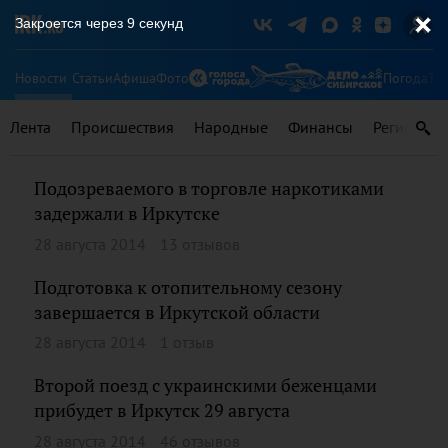
Закроется через
9
секунд
Новости
Статьи
Афиша
Фото
Погода
Ту
Лента
Происшествия
Народные
Финансы
Регионы
Подозреваемого в торговле наркотиками
задержали в Иркутске
28 августа 2014
13 отзывов
Подготовка к отопительному сезону
завершается в Иркутской области
28 августа 2014
1 отзыв
Второй поезд с украинскими беженцами
прибудет в Иркутск 29 августа
28 августа 2014
46 отзывов