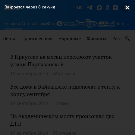
Закроется через
8
секунд
Новости
Статьи
Афиша
Фото
Погода
Ту
Лента
Происшествия
Народные
Финансы
Регионы
В Иркутске на месяц перекроют участок
улицы Партизанской
19 сентября 2014
26 отзывов
Все дома в Байкальске подключат к теплу к
концу сентября
19 сентября 2014
1 отзыв
На Академическом мосту произошло два
ДТП
19 сентября 2014
59 отзывов