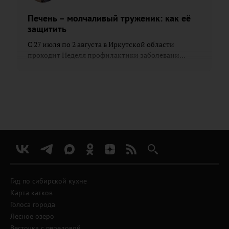
Печень – молчаливый труженик: как её
защитить
С 27 июля по 2 августа в Иркутской области
проходит Неделя профилактики заболевани...
Гид по сибирской кухне
Карта катков
Голоса города
Лесное озеро
Весточка с передовой