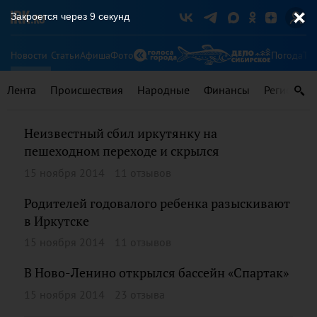
Закроется через
9
секунд
Новости
Статьи
Афиша
Фото
Погода
Ту
Лента
Происшествия
Народные
Финансы
Регионы
Неизвестный сбил иркутянку на
пешеходном переходе и скрылся
15 ноября 2014
11 отзывов
Родителей годовалого ребенка разыскивают
в Иркутске
15 ноября 2014
11 отзывов
В Ново-Ленино открылся бассейн «Спартак»
15 ноября 2014
23 отзыва