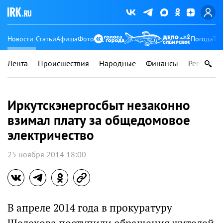
Новости
Статьи
Афиша
Фото
Погода
Ту
Лента
Происшествия
Народные
Финансы
Регионы
Иркутскэнергосбыт незаконно
взимал плату за общедомовое
электричество
25 ноября 2014 18:00
В апреле 2014 года в прокуратуру